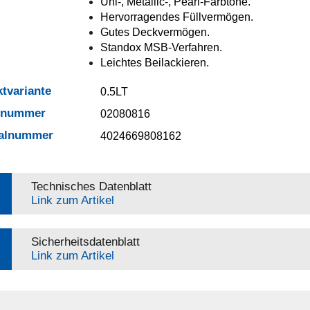
Uni-, Metallic-, Pearl-Farbtöne.
Hervorragendes Füllvermögen.
Gutes Deckvermögen.
Standox MSB-Verfahren.
Leichtes Beilackieren.
tvariante
0.5LT
elnummer
02080816
ialnummer
4024669808162
Technisches Datenblatt
Link zum Artikel
Sicherheitsdatenblatt
Link zum Artikel