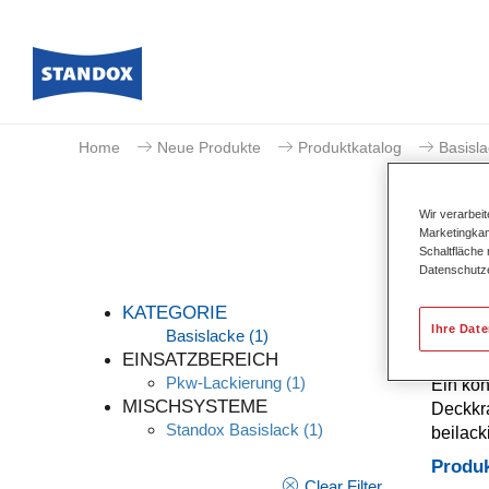
Home
Neue Produkte
Produktkatalog
Basisl
Wir verarbei
Marketingkam
Schaltfläche
Datenschutz
KATEGORIE
Ihre Dat
Basislacke
(1)
EINSATZBEREICH
Pkw-Lackierung
(1)
Ein kon
MISCHSYSTEME
Deckkra
Standox Basislack
(1)
beilack
Produ
Clear Filter