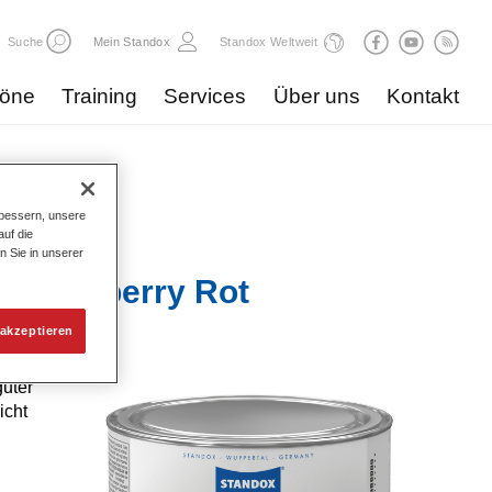
Suche
Mein Standox
Standox Weltweit
töne
Training
Services
Über uns
Kontakt
bessern, unsere
uf die
n Sie in unserer
6 Cranberry Rot
akzeptieren
uter
icht