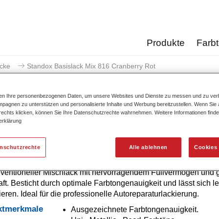
Produkte
Farb
acke
Standox Basislack Mix 816 Cranberry Rot
ten Ihre personenbezogenen Daten, um unsere Websites und Dienste zu messen und zu ver
pagnen zu unterstützen und personalisierte Inhalte und Werbung bereitzustellen. Wenn Sie a
 rechts klicken, können Sie Ihre Datenschutzrechte wahrnehmen. Weitere Informationen finde
erklärung
Standox Basislack Mix 81
enschutzrechte
Alle ablehnen
Cookies 
ventioneller Mischlack mit hervorragendem Füllvermögen und g
ft. Besticht durch optimale Farbtongenauigkeit und lässt sich le
ieren. Ideal für die professionelle Autoreparaturlackierung.
ktmerkmale
Ausgezeichnete Farbtongenauigkeit.