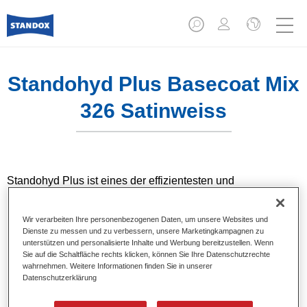
Standohyd Plus Basecoat Mix
326 Satinweiss
Standohyd Plus ist eines der effizientesten und
bewährtesten PKW-Basislacksysteme. Standohyd Plus
Basecoat ist ein wasserverdünnbares, lösemittelarmes und
Wir verarbeiten Ihre personenbezogenen Daten, um unsere Websites und
umweltschonendes Decklacksystem mit hervorragender
Dienste zu messen und zu verbessern, unsere Marketingkampagnen zu
Farbtongenauigkeit und rationeller Verarbeitung in
unterstützen und personalisierte Inhalte und Werbung bereitzustellen. Wenn
überragender Qualität für Metallic- und Unifarbtöne.
Sie auf die Schaltfläche rechts klicken, können Sie Ihre Datenschutzrechte
wahrnehmen. Weitere Informationen finden Sie in unserer
Datenschutzerklärung
Produktmerkmale
Uni-, Metallic-, Pearl-Farbtöne.