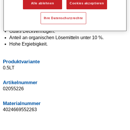
Alle ablehnen
Cookies akzeptieren
Wasserverdünnbar.
Applikation in einem Arbeitsgang (One Visit Application).
Leichtes Beilackieren.
Ihre Datenschutzrechte
Optimale Farbtongenauigkeit.
Gutes Deckvermögen.
Anteil an organischen Lösemitteln unter 10 %.
Hohe Ergiebigkeit.
Produktvariante
0.5LT
Artikelnummer
02055226
Materialnummer
4024669552263