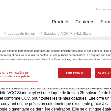
Recherche
Produits
Couleurs
Form
Laques de finition
Standocryl VOC Mix 411 Blanc
s vos données personnelles pour mesurer et pour améliorer nos sites et nos services, pour fa
keting et pour vous fournir un contenu et une publicité personnalisés. En cliquant sur le bo
xercer vos droits à la vie privée. Pour plus d’informations, consultez nos mentions d’inform
Standocryl VOC Mix
droits en matière de
Tout refuser
Accepter
ction de la vie privée
nte de base à utiliser dans les formules de mélange. La peintur
ile VOC Standocryl est une laque de finition 2K solvantée de 
 et conforme COV, pour toutes les teintes opaques. Elle offre un 
 couvrant et une précision colorimétrique excellente grâce à sa
ogie pigmentaire de dernière génération. Elle se distingue éga