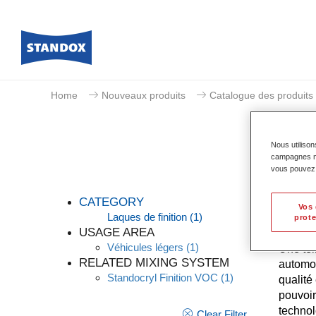
Home
Nouveaux produits
Catalogue des produits
Nous utilison
campagnes mar
vous pouvez e
CATEGORY
Vos 
Laques de finition
(1)
prote
USAGE AREA
Véhicules légers
(1)
Une tei
RELATED MIXING SYSTEM
automob
Standocryl Finition VOC
(1)
qualité
pouvoir
technol
Clear Filter