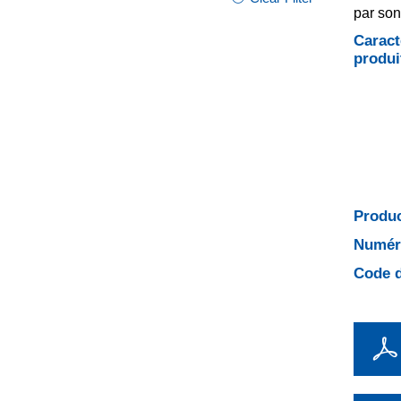
par son
Caract
produi
Produc
Numéro
Code d