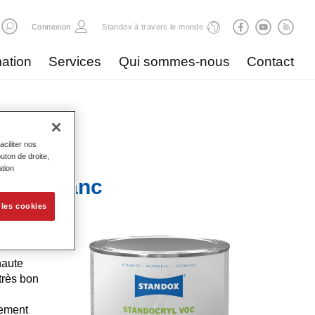
r
Connexion
Standox à travers le monde
ation
Services
Qui sommes-nous
Contact
ciliter nos
uton de droite,
ation
 411 Blanc
 les cookies
e
haute
très bon
lement