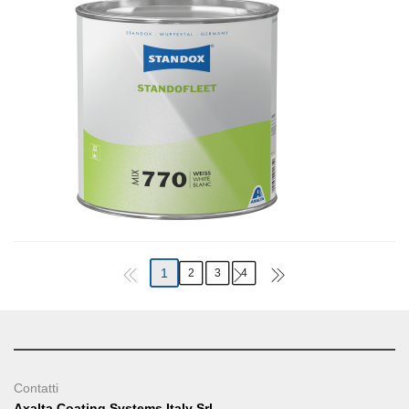
1
2
3
4
Contatti
Axalta Coating Systems Italy Srl