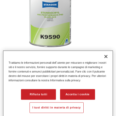
Standocryl VOC Xtreme Plus Clear
Trattiamo le informazioni personali dell`utente per misurare e migliorare i nostri
K9600
siti e il nostro servizio, fornire supporto durante le campagne di marketing e
fornire contenuti e annunci pubblicitari personalizzati. Fare clic con il pulsante
destro del mouse per esercitare i propri diritti in materia di privacy. Per ulteriori
Codice materiale
02084153
informazioni consultare la nostra Informativa sulla privacy
GMC
4024669618877
Rifiuta tutti
Accetta i cookie
Continua a leggere
I tuoi diritti in materia di privacy