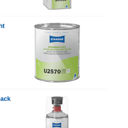
ht
lack