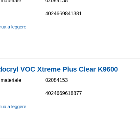
materiale
02084138
4024669841381
nua a leggere
docryl VOC Xtreme Plus Clear K9600
materiale
02084153
4024669618877
nua a leggere