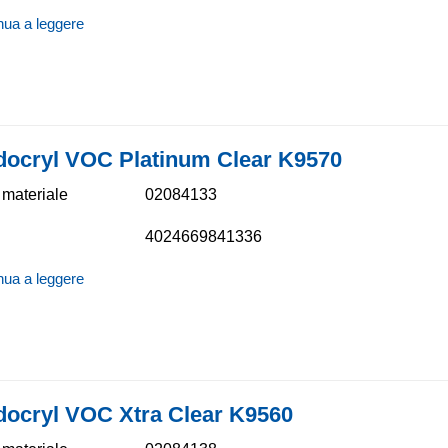
nua a leggere
docryl VOC Platinum Clear K9570
materiale
02084133
4024669841336
nua a leggere
docryl VOC Xtra Clear K9560