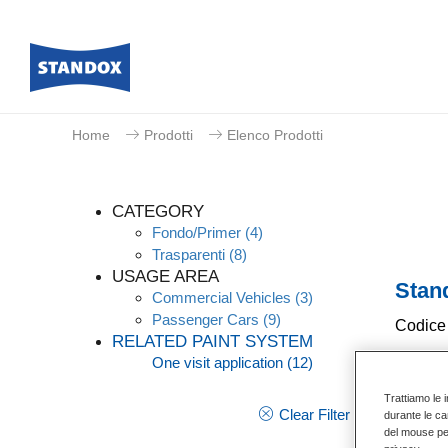
Home
Prodotti
Elenco Prodotti
CATEGORY
Fondo/Primer
(4)
Trasparenti
(8)
USAGE AREA
Stan
Commercial Vehicles
(3)
Passenger Cars
(9)
Codice 
RELATED PAINT SYSTEM
One visit application
(12)
GMC
Trattiamo le i
Conti
Clear Filter
durante le ca
del mouse per 