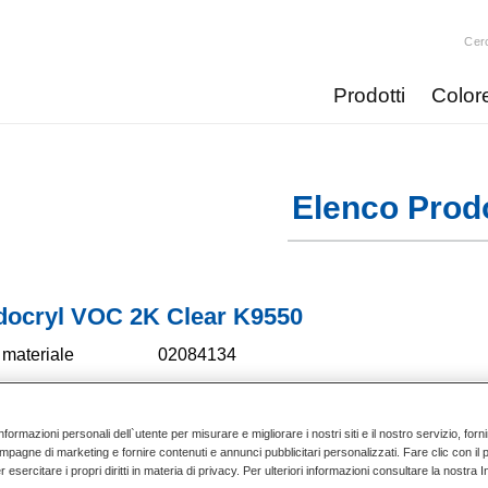
Cer
Prodotti
Color
Elenco Prodo
docryl VOC 2K Clear K9550
materiale
02084134
4024669841343
nformazioni personali dell`utente per misurare e migliorare i nostri siti e il nostro servizio, for
nua a leggere
mpagne di marketing e fornire contenuti e annunci pubblicitari personalizzati. Fare clic con il 
esercitare i propri diritti in materia di privacy. Per ulteriori informazioni consultare la nostra 