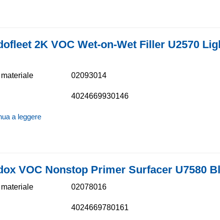
dofleet 2K VOC Wet-on-Wet Filler U2570 Lig
materiale
02093014
4024669930146
nua a leggere
dox VOC Nonstop Primer Surfacer U7580 B
materiale
02078016
4024669780161