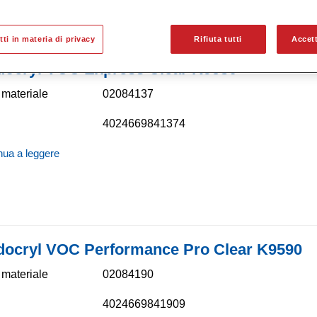
itti in materia di privacy
Rifiuta tutti
Accett
docryl VOC Express Clear K9530
materiale
02084137
4024669841374
nua a leggere
docryl VOC Performance Pro Clear K9590
materiale
02084190
4024669841909