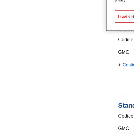
privacy
I tuoi dir
Stan
Codice 
GMC
Conti
Stan
Codice 
GMC