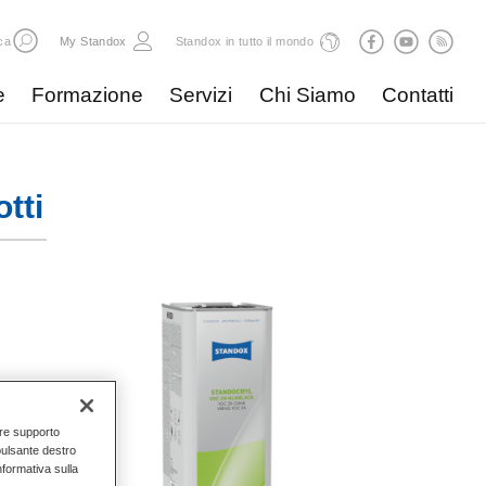
ca
My Standox
Standox in tutto il mondo
e
Formazione
Servizi
Chi Siamo
Contatti
tti
nire supporto
pulsante destro
Informativa sulla