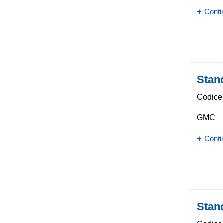
Conti
Stan
Codice 
GMC
Conti
Stan