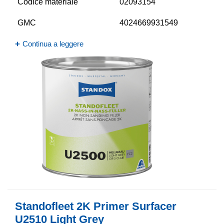
Codice materiale
02093154
GMC
4024669931549
Continua a leggere
Standofleet 2K Primer Surfacer
U2510 Light Grey