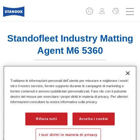
Standofleet Industry Matting
Agent M6 5360​
Trattiamo le informazioni personali dell`utente per misurare e migliorare i nostri
siti e il nostro servizio, fornire supporto durante le campagne di marketing e
Caratteristiche del prodotto
fornire contenuti e annunci pubblicitari personalizzati. Fare clic con il pulsante
destro del mouse per esercitare i propri diritti in materia di privacy. Per ulteriori
informazioni consultare la nostra Informativa sulla privacy
Product Variant
3.5LT
Rifiuta tutti
Accetta i cookie
Codice materiale
I tuoi diritti in materia di privacy
02096331