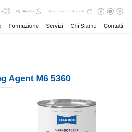
ca
My Standox
Standox in tutto il mondo
e
Formazione
Servizi
Chi Siamo
Contatti
ng Agent M6 5360​