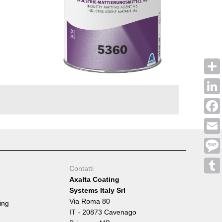
Shar
Linke
Face
Emai
Mess
Contatti
Axalta Coating
Tumb
Systems Italy Srl
Via Roma 80
ing
IT - 20873 Cavenago