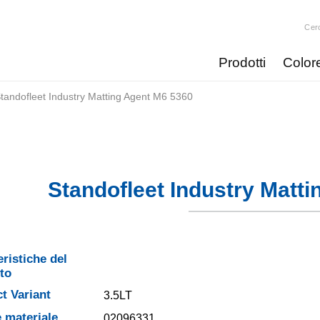
Cer
Prodotti
Color
tandofleet Industry Matting Agent M6 5360​
Standofleet Industry Matti
eristiche del
to
t Variant
3.5LT
 materiale
02096331