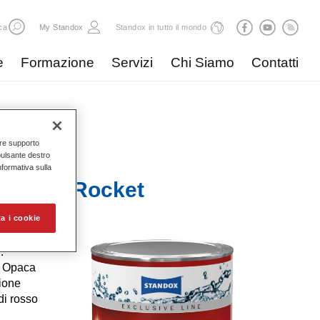
ca
My Standox
Standox in tutto il mondo
e
Formazione
Servizi
Chi Siamo
Contatti
nire supporto
pulsante destro
Informativa sulla
ne Red Rocket
a i cookie
.
e Opaca
ione
di rosso