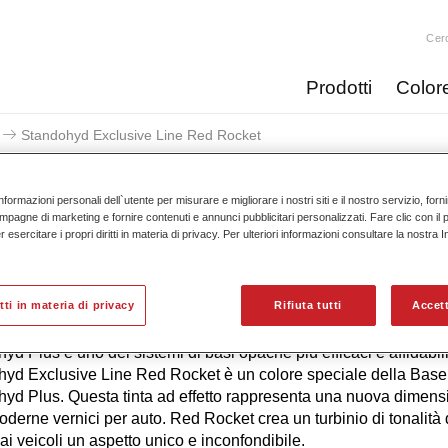
Cer
Prodotti
Color
Standohyd Exclusive Line Red Rocket
nformazioni personali dell`utente per misurare e migliorare i nostri siti e il nostro servizio, for
mpagne di marketing e fornire contenuti e annunci pubblicitari personalizzati. Fare clic con il 
esercitare i propri diritti in materia di privacy. Per ulteriori informazioni consultare la nostra 
Standohyd Exclusive Li
itti in materia di privacy
Rifiuta tutti
Accett
yd Plus è uno dei sistemi di basi opache più efficaci e affidabili
yd Exclusive Line Red Rocket è un colore speciale della Bas
yd Plus. Questa tinta ad effetto rappresenta una nuova dimens
oderne vernici per auto. Red Rocket crea un turbinio di tonalità 
ai veicoli un aspetto unico e inconfondibile.