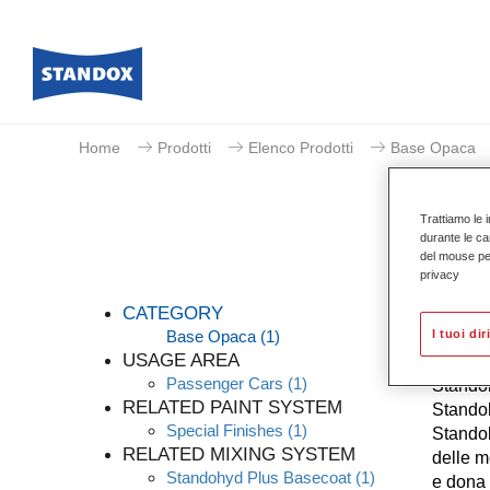
Home
Prodotti
Elenco Prodotti
Base Opaca
Trattiamo le i
durante le ca
del mouse per 
privacy
CATEGORY
Base Opaca
(1)
I tuoi dir
USAGE AREA
Passenger Cars
(1)
Standoh
RELATED PAINT SYSTEM
Standoh
Special Finishes
(1)
Standoh
RELATED MIXING SYSTEM
delle m
Standohyd Plus Basecoat
(1)
e dona 