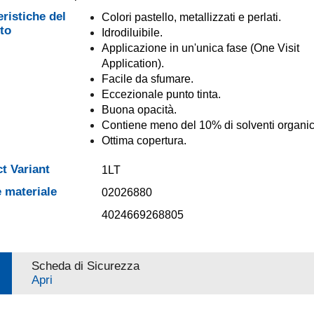
eristiche del
Colori pastello, metallizzati e perlati.
to
Idrodiluibile.
Applicazione in un'unica fase (One Visit
Application).
Facile da sfumare.
Eccezionale punto tinta.
Buona opacità.
Contiene meno del 10% di solventi organic
Ottima copertura.
t Variant
1LT
 materiale
02026880
4024669268805
Scheda di Sicurezza
Apri