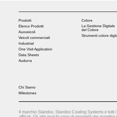
Prodotti
Colore
La Gestione Digitale
Elenco Prodotti
del Colore
Auoveicoli
Strumenti colore digit
Veicoli commerciali
Industrial
One Visit Application
Data Sheets
Audurra
Chi Siamo
Milestones
Il marchio Standox, Standox Coating Systems e tutti i 
affiliati. Gli altri marchi sono di proprietà dei rispettivi 