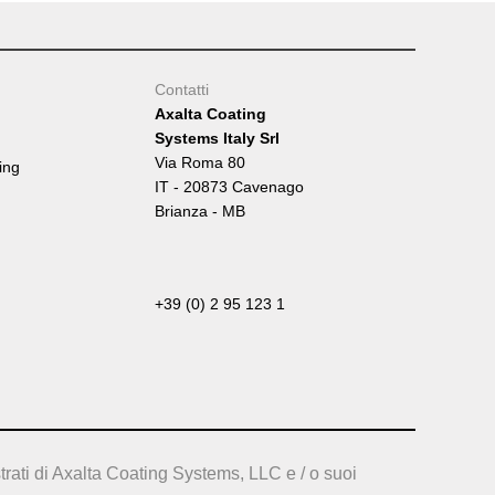
Tumb
Contatti
Axalta Coating
Systems Italy Srl
Via Roma 80
ing
IT - 20873 Cavenago
Brianza - MB
+39 (0) 2 95 123 1
trati di Axalta Coating Systems, LLC e / o suoi