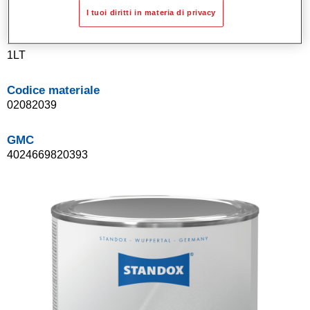
I tuoi diritti in materia di privacy
Product Variant
1LT
Codice materiale
02082039
GMC
4024669820393