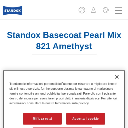
Standox Basecoat Pearl Mix
821 Amethyst
Sistema di basi opache a solvente Standox.
Trattiamo le informazioni personali dell`utente per misurare e migliorare i nostri
siti e il nostro servizio, fornire supporto durante le campagne di marketing e
Caratteristiche del prodotto
fornire contenuti e annunci pubblicitari personalizzati. Fare clic con il pulsante
Eccezionale punto tinta.
destro del mouse per esercitare i propri diritti in materia di privacy. Per ulteriori
Colori pastello, metallizzati e perlati.
informazioni consultare la nostra Informativa sulla privacy
Eccellenti proprietà di riempimento.
Buona opacità.
Rifiuta tutti
Accetta i cookie
Sistema di basi opache a solvente Standox.
Facile da sfumare.