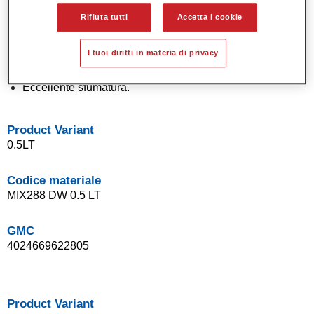
Alta copertura.
Rifiuta tutti
Accetta i cookie
Adatto per tutte le condizioni climatiche.
Sistema di basi opache che rispetta la normativa in
I tuoi diritti in materia di privacy
materia di VOC.
Eccezionale punto tinta.
Eccellente sfumatura.
Product Variant
0.5LT
Codice materiale
MIX288 DW 0.5 LT
GMC
4024669622805
Product Variant