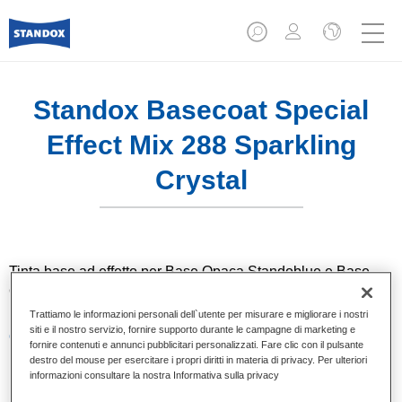
Standox Basecoat Special
Effect Mix 288 Sparkling
Crystal
Tinta base ad effetto per Base Opaca Standoblue e Base
Opaca Standohyd Plus.
Trattiamo le informazioni personali dell`utente per misurare e migliorare i nostri
siti e il nostro servizio, fornire supporto durante le campagne di marketing e
Caratteristiche del prodotto
fornire contenuti e annunci pubblicitari personalizzati. Fare clic con il pulsante
Colori pastello e ad effetto.
destro del mouse per esercitare i propri diritti in materia di privacy. Per ulteriori
Applicazione a fase unica (One Visit Application).
informazioni consultare la nostra Informativa sulla privacy
Può essere catalizzato.