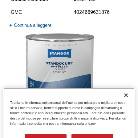
GMC
4024669631876
Continua a leggere
Trattiamo le informazioni personali dell`utente per misurare e migliorare i nostri
siti e il nostro servizio, fornire supporto durante le campagne di marketing e
fornire contenuti e annunci pubblicitari personalizzati. Fare clic con il pulsante
destro del mouse per esercitare i propri diritti in materia di privacy. Per ulteriori
Standocure UV Filler U7150S
informazioni consultare la nostra Informativa sulla privacy
Codice materiale
02078032