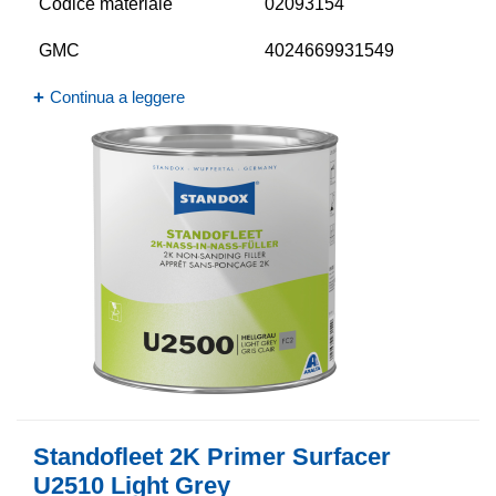
Codice materiale
02093154
GMC
4024669931549
Continua a leggere
Standofleet 2K Primer Surfacer
U2510 Light Grey