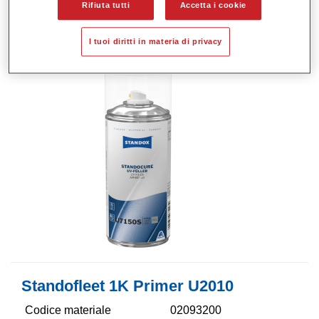
Rifiuta tutti
Accetta i cookie
GMC
4024669632279
I tuoi diritti in materia di privacy
Continua a leggere
Standofleet 1K Primer U2010
Codice materiale
02093200