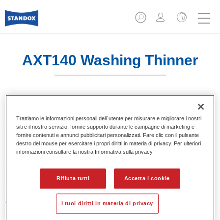
AXT140 Washing Thinner
Trattiamo le informazioni personali dell`utente per misurare e migliorare i nostri
Caratteristiche del prodotto
siti e il nostro servizio, fornire supporto durante le campagne di marketing e
fornire contenuti e annunci pubblicitari personalizzati. Fare clic con il pulsante
destro del mouse per esercitare i propri diritti in materia di privacy. Per ulteriori
informazioni consultare la nostra Informativa sulla privacy
Product Variant
30LT
Rifiuta tutti
Accetta i cookie
Codice materiale
AXT140 30.00 LI
I tuoi diritti in materia di privacy