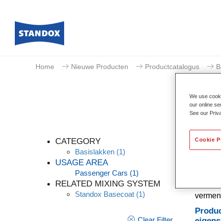
Home
Nieuwe Producten
Productcatalogus
B
We use cookie
our online se
See our Priv
Cookie P
CATEGORY
Basislakken
(1)
USAGE AREA
Passenger Cars
(1)
Een co
RELATED MIXING SYSTEM
dekking
Standox Basecoat
(1)
vermeng
Produc
Clear Filter
eigen