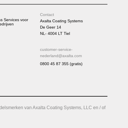
Contact
ss Services voor
Axalta Coating Systems
edrijven
De Geer 14
NL- 4004 LT Tiel
customer-service-
nederland@axalta.com
0800 45 87 355 (gratis)
delsmerken van Axalta Coating Systems, LLC en / of