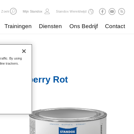
Zoek
Mijn Standox
Standox Wereldwijd
Trainingen
Diensten
Ons Bedrijf
Contact
raffic. By using
line trackers.
6 Cranberry Rot
ede
kelijke