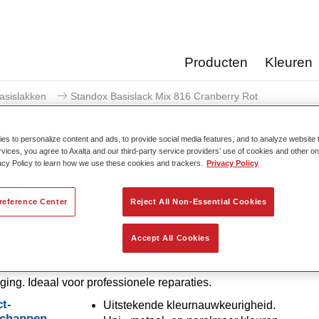
Producten
Kleuren
asislakken
Standox Basislack Mix 816 Cranberry Rot
s to personalize content and ads, to provide social media features, and to analyze website t
rvices, you agree to Axalta and our third-party service providers’ use of cookies and other on
acy Policy to learn how we use these cookies and trackers.
Privacy Policy
Standox Basislack Mix 81
reference Center
Reject All Non-Essential Cookies
Accept All Cookies
nventionele menglak met uitstekende vuleigenschappen en go
. Is uitzonderlijk vanwege zijn superieure kleurjuistheid en mak
ing. Ideaal voor professionele reparaties.
t-
Uitstekende kleurnauwkeurigheid.
schappen