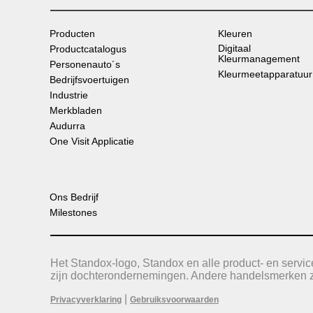
Producten
Kleuren
Digitaal
Productcatalogus
Kleurmanagement
Personenauto´s
Kleurmeetapparatuur
Bedrijfsvoertuigen
Industrie
Merkbladen
Audurra
One Visit Applicatie
Ons Bedrijf
Milestones
Het Standox-logo, Standox en alle product- en serv
zijn dochterondernemingen. Andere handelsmerken zi
|
Privacyverklaring
Gebruiksvoorwaarden