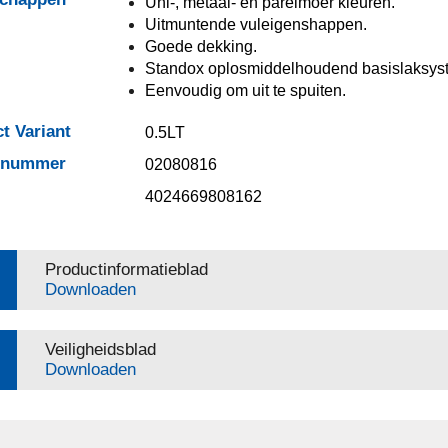
Uni-, metaal- en parelmoer kleuren.
Uitmuntende vuleigenshappen.
Goede dekking.
Standox oplosmiddelhoudend basislaksys
Eenvoudig om uit te spuiten.
t Variant
0.5LT
elnummer
02080816
4024669808162
Productinformatieblad
Downloaden
Veiligheidsblad
Downloaden