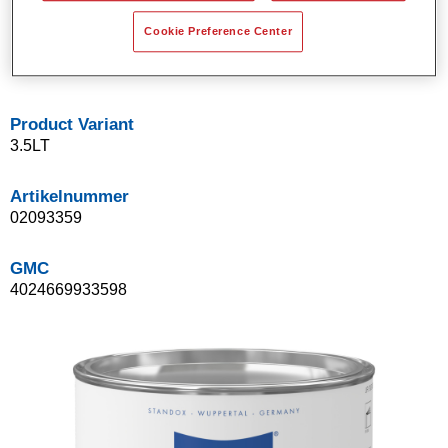
Kan aangekleurd worden met Standomix mengkleuren
Cookie Preference Center
(max. 10%).
Uitsluitend voor industriële toepassingen.
Product Variant
3.5LT
Artikelnummer
02093359
GMC
4024669933598