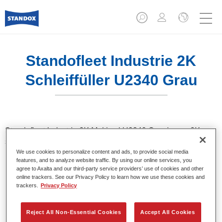
Standofleet Industrie 2K
Schleiffüller U2340 Grau
Standofleet Industrie 2K Multicryl U2340 Grey is een 2K-
schuurfiller op basis van polyacrylaat harsen.
We use cookies to personalize content and ads, to provide social media
features, and to analyze website traffic. By using our online services, you
Product- eigenschappen
agree to Axalta and our third-party service providers’ use of cookies and other
Biedt hoge corrosiebescherming dankzij haar zinkfosfaat
online trackers. See our Privacy Policy to learn how we use these cookies and
trackers.
Privacy Policy
gehalte.
Droogt snel.
Eenvoudig te schuren.
Reject All Non-Essential Cookies
Accept All Cookies
Kan als filler (40-50μ) en high build-filler gebruikt worden.