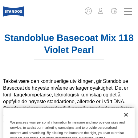
Standoblue Basecoat Mix 118
Violet Pearl
Takket være den kontinuerlige utviklingen, gir Standoblue
Basecoat de høyeste nivåene av fargenøyaktighet. Det er
fordi fargekompetanse, teknologisk kunnskap og det å
oppfylle de høyeste standardene, allerede er i vårt DNA.
Standox hjelper verksteder til å oppnå utmerkede resultater,
enten det gjelder reparasjoner i hverdagen eller de mest
spesielle og utfordrende.
We process your personal information to measure and improve our sites and
service, to assist our marketing campaigns and to provide personalised
content and advertising. By clicking the button on the right, you can exercise
Produktfunksjoner
your privacy rights. For more information see our privacy notice