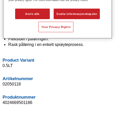
Solide og effektfarger bruker moderne pigmentteknologi.
Eksepsjonell fargenøyaktighet.
Avvis alle
Godta informasjonskapsler
Utmerket flekkekontroll.
Fremragende flytegenskaper.
Your Privacy Rights
Gode utflekkingsegenskaper for jevne overganger og
usynlige reparasjoner.
Fleksibel i påføringen.
Rask påføring i en enkelt sprøyteprosess.
Product Variant
0.5LT
Artikelnummer
02050118
Produktnummer
4024669501186