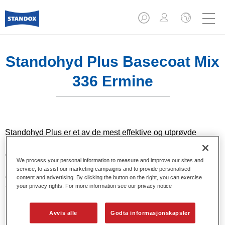
Standohyd Plus Basecoat Mix
336 Ermine
Standohyd Plus er et av de mest effektive og utprøvde
baselakksystemene for personbiler. Dette er et vannbasert
og miljømessig ansvarlig system med lavt
We process your personal information to measure and improve our sites and
løsemiddelinnhold som gir førsteklasses fargelikhet og
service, to assist our marketing campaigns and to provide personalised
effektiv påføring, kombinert med høy kvalitet for metallic og
content and advertising. By clicking the button on the right, you can exercise
your privacy rights. For more information see our privacy notice
tette farger.
Produktfunksjoner
Avvis alle
Godta informasjonskapsler
Tette farger, metallic og pearls.