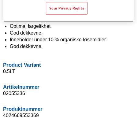
Vannfortynnbar.
Your Privacy Rights
Påføres i et sprøytestrøk (One Visit Application).
Enkel å flekke ut.
Optimal fargelikhet.
God dekkevne.
Inneholder under 10 % organiske løsemidler.
God dekkevne.
Product Variant
0.5LT
Artikelnummer
02055336
Produktnummer
4024669553369