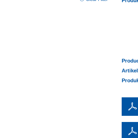
Produk
Produc
Artik
Produ