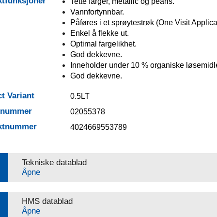
tfunksjoner
Tette farger, metallic og pearls.
Vannfortynnbar.
Påføres i et sprøytestrøk (One Visit Applica
Enkel å flekke ut.
Optimal fargelikhet.
God dekkevne.
Inneholder under 10 % organiske løsemidle
God dekkevne.
t Variant
0.5LT
elnummer
02055378
ktnummer
4024669553789
Tekniske datablad
Åpne
HMS datablad
Åpne