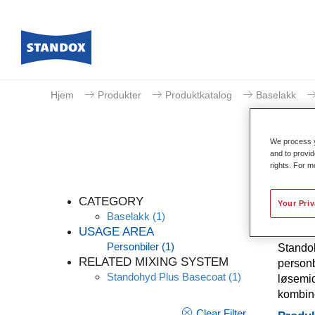
Hjem
Produkter
Produktkatalog
Baselakk
We process y
and to provid
rights. For m
CATEGORY
Your Pri
Baselakk
(1)
USAGE AREA
Personbiler
(1)
Standoh
RELATED MIXING SYSTEM
personb
Standohyd Plus Basecoat
(1)
løsemid
kombine
Clear Filter