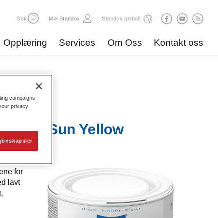
Søk
Min Standox
Standox globalt
Opplæring
Services
Om Oss
Kontakt oss
eting campaigns
 your privacy
ix 378 Sun Yellow
jonskapsler
ene for
d lavt
,