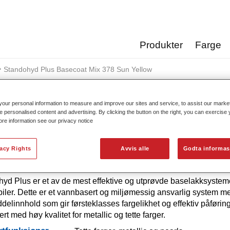
Produkter
Farge
Standohyd Plus Basecoat Mix 378 Sun Yellow
our personal information to measure and improve our sites and service, to assist our mark
e personalised content and advertising. By clicking the button on the right, you can exercise
ore information see our privacy notice
Standohyd Plus Basecoat M
vacy Rights
Avvis alle
Godta informas
yd Plus er et av de mest effektive og utprøvde baselakksystem
iler. Dette er et vannbasert og miljømessig ansvarlig system me
delinnhold som gir førsteklasses fargelikhet og effektiv påføring
rt med høy kvalitet for metallic og tette farger.