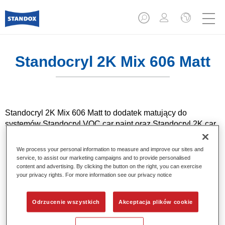
Standocryl 2K Mix 606 Matt
Standocryl 2K Mix 606 Matt to dodatek matujący do
systemów Standocryl VOC car paint oraz Standocryl 2K car
paint.
We process your personal information to measure and improve our sites and
service, to assist our marketing campaigns and to provide personalised
Product Features
content and advertising. By clicking the button on the right, you can exercise
Dwuskładnikowy lakier nawierzchniowy o średniej
your privacy rights. For more information see our privacy notice
zawartości cząstek stałych zapewniający wysoki połysk i
trwały kolor.
Odrzucenie wszystkich
Akceptacja plików cookie
Wysoka odporność mechaniczna i chemiczna.